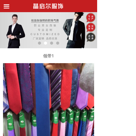
끀
首页
工作服定制
西服职业装
衬衫商务装
领带1
POLO T恤衫
所有商品
行业新闻
客户见证
关于我们
联系我们