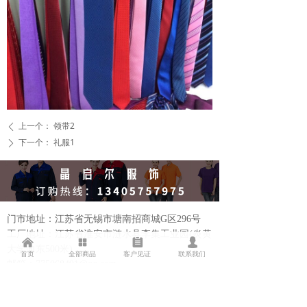
上一个：
领带2
ꄴ
下一个：
礼服1
ꄲ
门市地址：江苏省无锡市塘南招商城G区296号
工厂地址：江苏省淮安市涟水县李集工业园(炎黄
낀
넒
뀳
넙
大学向东500米)
首页
全部商品
客户见证
联系我们
邮箱：775068491@qq.com
13405757975
联系方式：